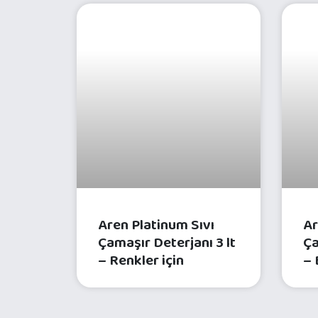
ÇAMAŞIR BAKIM ÜRÜNLERI
Aren Platinum Sıvı
Ar
Çamaşır Deterjanı 3 lt
Ça
– Renkler için
– 