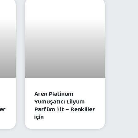
ÜNLERI
ÇAMAŞIR BAKIM ÜRÜNLERI
Aren Platinum
Yumuşatıcı Lilyum
ler
Parfüm 1 lt – Renkliler
için