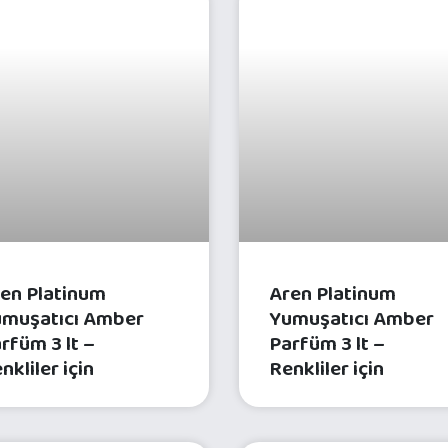
ÇAMAŞIR BAKIM ÜRÜNLERI
ÇAMAŞIR BAKIM ÜR
en Platinum
Aren Platinum
muşatıcı Amber
Yumuşatıcı Amber
rfüm 3 lt –
Parfüm 3 lt –
nkliler için
Renkliler için