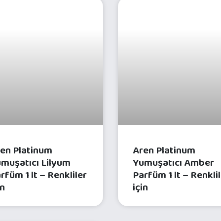
ÇAMAŞIR BAKIM ÜRÜNLERI
ÇAMAŞIR BAKIM ÜR
en Platinum
Aren Platinum
muşatıcı Lilyum
Yumuşatıcı Amber
rfüm 1 lt – Renkliler
Parfüm 1 lt – Renkli
in
için