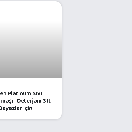
ÇAMAŞIR BAKIM ÜRÜNLERI
en Platinum Sıvı
maşır Deterjanı 3 lt
Beyazlar için