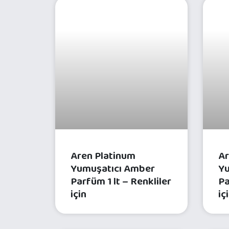
ÇAMAŞIR BAKIM ÜRÜNLERI
Aren Platinum
Ar
Yumuşatıcı Amber
Yu
Parfüm 1 lt – Renkliler
Pa
için
iç