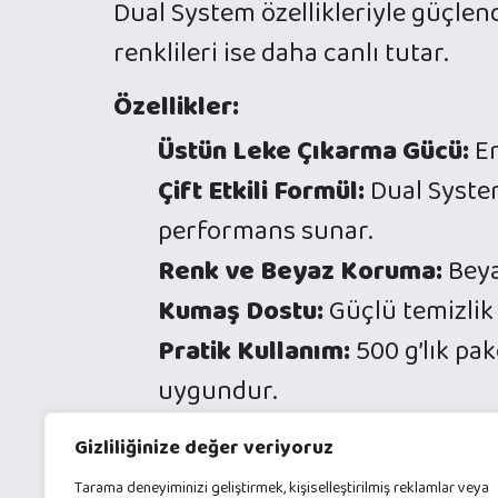
Dual System özellikleriyle güçlen
renklileri ise daha canlı tutar.
Özellikler:
Üstün Leke Çıkarma Gücü:
En
Çift Etkili Formül:
Dual System
performans sunar.
Renk ve Beyaz Koruma:
Beyaz
Kumaş Dostu:
Güçlü temizlik
Pratik Kullanım:
500 g’lık pak
uygundur.
Çevre Bilinci:
Fosfat içermeye
Gizliliğinize değer veriyoruz
Kullanım Talimatları:
Tarama deneyiminizi geliştirmek, kişiselleştirilmiş reklamlar veya