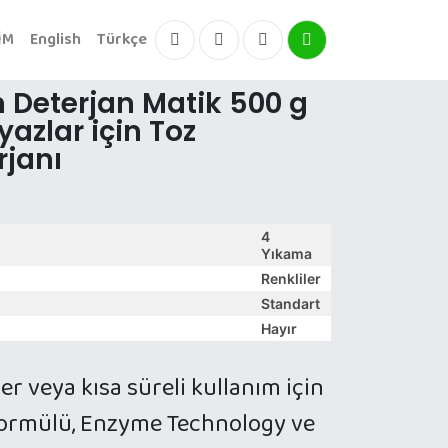
İM
English
Türkçe
Facebook
Instagram
Instagram
Instagram
 Deterjan Matik 500 g
yazlar için Toz
rjanı
4
Yıkama
Renkliler
Standart
Hayır
ler veya kısa süreli kullanım için
l formülü, Enzyme Technology ve