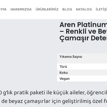
AYFA
HAKKIMIZDA
ÜRÜNLERİMİZ
BLOG
KATALOG
İLETİŞ
Aren Platinum
– Renkli ve Be
Çamaşır Dete
Yıkama Sayısı
Türü
Koku
Vegan
’lık pratik paketi ile küçük aileler, öğrenci
m de beyaz çamaşırlar için geliştirilmiş öze