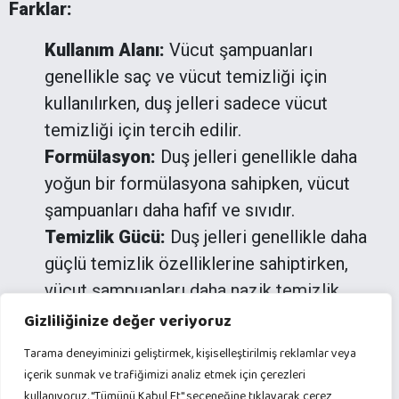
Farklar:
Kullanım Alanı:
Vücut şampuanları
genellikle saç ve vücut temizliği için
kullanılırken, duş jelleri sadece vücut
temizliği için tercih edilir.
Formülasyon:
Duş jelleri genellikle daha
yoğun bir formülasyona sahipken, vücut
şampuanları daha hafif ve sıvıdır.
Temizlik Gücü:
Duş jelleri genellikle daha
güçlü temizlik özelliklerine sahiptirken,
vücut şampuanları daha nazik temizlik
sağlayabilir.
Gizliliğinize değer veriyoruz
Tarama deneyiminizi geliştirmek, kişiselleştirilmiş reklamlar veya
Aren Menthol Saffron Vücut Jel Şampuanı, büyük
içerik sunmak ve trafiğimizi analiz etmek için çerezleri
boyutuyla uzun süreli kullanım sağlayan, mentol
kullanıyoruz. "Tümünü Kabul Et" seçeneğine tıklayarak çerez