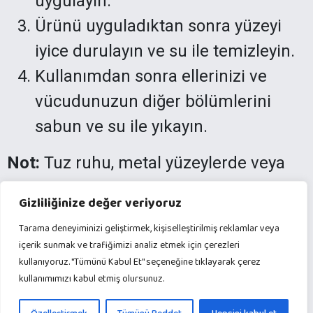
uygulayın.
Ürünü uyguladıktan sonra yüzeyi
iyice durulayın ve su ile temizleyin.
Kullanımdan sonra ellerinizi ve
vücudunuzun diğer bölümlerini
sabun ve su ile yıkayın.
Not:
Tuz ruhu, metal yüzeylerde veya
asit duyarlı malzemelerde
Gizliliğinize değer veriyoruz
kullanılmamalıdır. Kullanmadan önce
Tarama deneyiminizi geliştirmek, kişiselleştirilmiş reklamlar veya
ürün etiketini dikkatlice okuyun ve
içerik sunmak ve trafiğimizi analiz etmek için çerezleri
talimatlarına uyun. Ayrıca, çocukların
kullanıyoruz. "Tümünü Kabul Et" seçeneğine tıklayarak çerez
kullanımımızı kabul etmiş olursunuz.
erişemeyeceği bir yerde saklayın ve göz